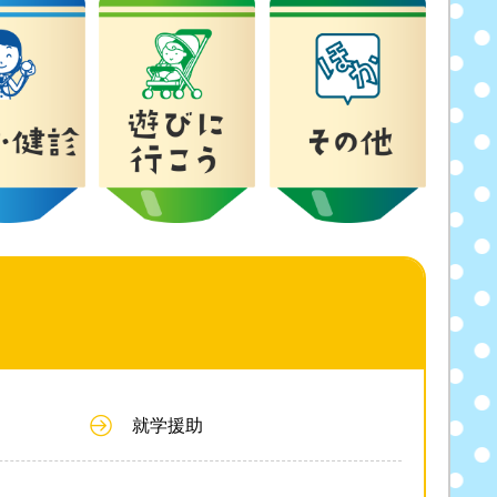
き
就学援助