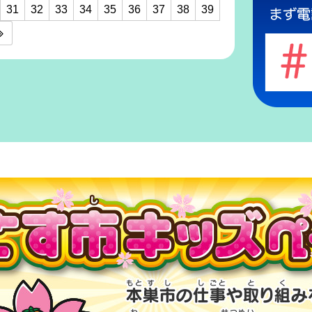
31
32
33
34
35
36
37
38
39