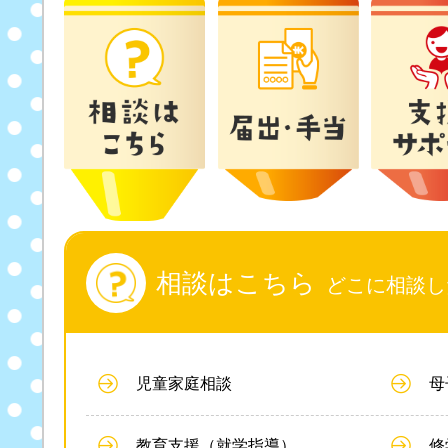
相談はこちら
どこに相談し
児童家庭相談
母
教育支援（就学指導）
修